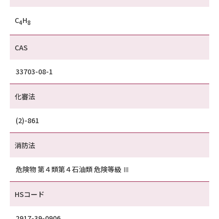
C
H
4
8
CAS
33703-08-1
化審法
(2)-861
消防法
危険物 第４類第４石油類 危険等級 Ⅲ
HSコード
2917-39-0906