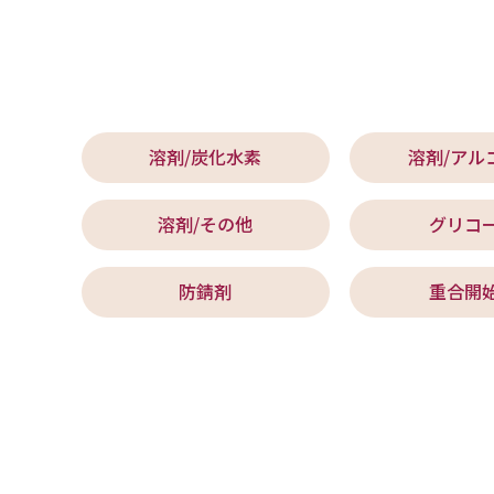
溶剤/炭化水素
溶剤/アル
溶剤/その他
グリコ
防錆剤
重合開