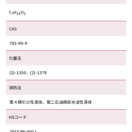
C
H
O
7
14
3
CAS
763-69-9
化審法
(2)-1350、(2)-1379
消防法
第４類引火性液体、第二石油類非水溶性液体
HSコード
2918.99-000 1