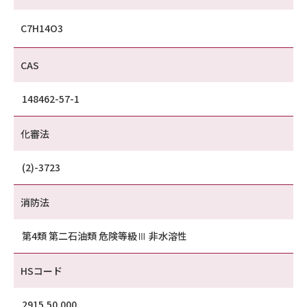
C7H14O3
CAS
148462-57-1
化審法
(2)-3723
消防法
第4類 第二石油類 危険等級Ⅲ 非水溶性
HSコード
2915.50.000