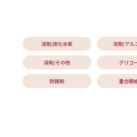
溶剤/炭化水素
溶剤/アル
溶剤/その他
グリコ
防錆剤
重合開