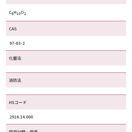
C
H
O
6
10
2
CAS
97-63-2
化審法
消防法
HSコード
2916.14.000
使用分野・用途