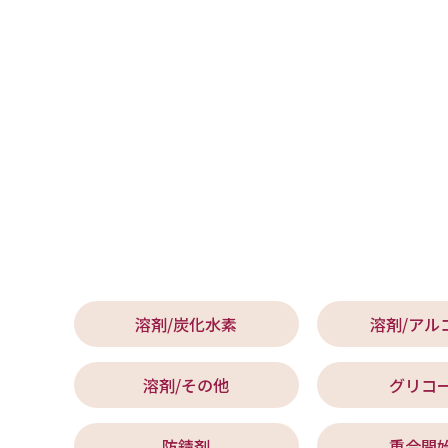
溶剤/炭化水素
溶剤/アル
溶剤/その他
グリコ
防錆剤
重合開