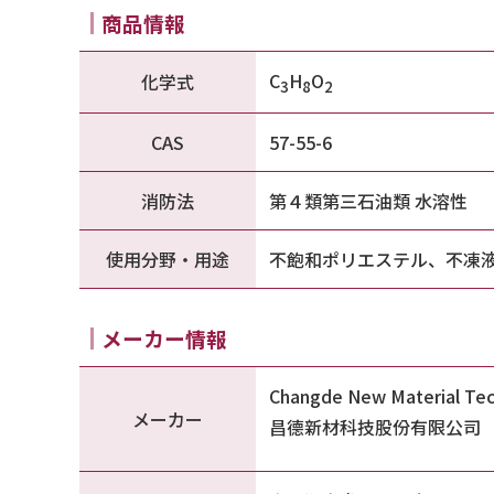
商品情報
C
H
O
化学式
3
8
2
CAS
57-55-6
消防法
第４類第三石油類 水溶性
使用分野・用途
不飽和ポリエステル、不凍
メーカー情報
Changde New Material Te
メーカー
昌德新材科技股份有限公司