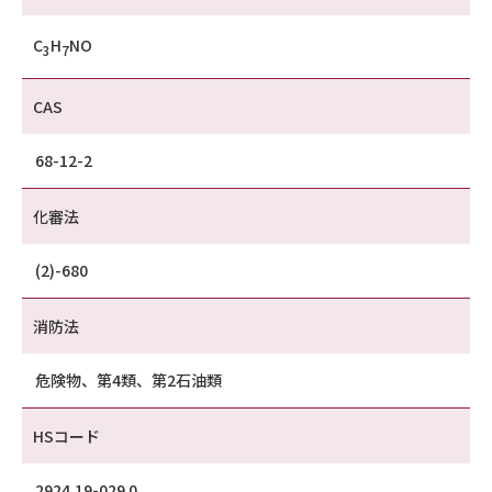
C
H
NO
3
7
CAS
68-12-2
化審法
(2)-680
消防法
危険物、第4類、第2石油類
HSコード
2924.19-029 0