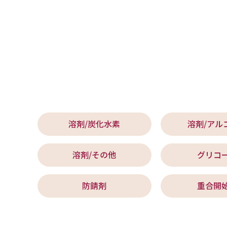
溶剤/炭化水素
溶剤/アル
溶剤/その他
グリコ
防錆剤
重合開