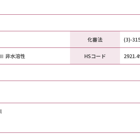
化審法
(3)-315
HSコード
級Ⅲ 非水溶性
2921.4
l