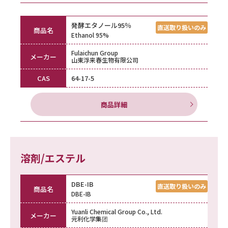
発酵エタノール95％
商品名
Ethanol 95%
Fulaichun Group
メーカー
山東浮来春生物有限公司
CAS
64-17-5
商品詳細
溶剤/エステル
DBE-IB
商品名
DBE-IB
Yuanli Chemical Group Co., Ltd.
メーカー
元利化学集团