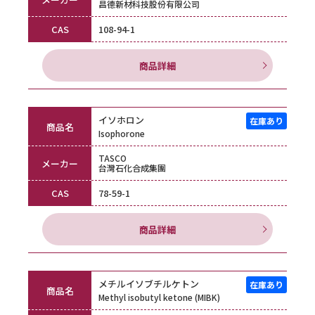
昌德新材科技股份有限公司
CAS
108-94-1
商品詳細
イソホロン
商品名
Isophorone
TASCO
メーカー
台灣石化合成集團
CAS
78-59-1
商品詳細
メチルイソブチルケトン
商品名
Methyl isobutyl ketone (MIBK)