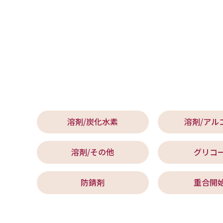
溶剤/炭化水素
溶剤/アル
溶剤/その他
グリコ
防錆剤
重合開