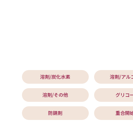
溶剤/炭化水素
溶剤/アル
溶剤/その他
グリコ
防錆剤
重合開