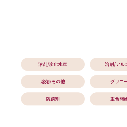
溶剤/炭化水素
溶剤/アル
溶剤/その他
グリコ
防錆剤
重合開