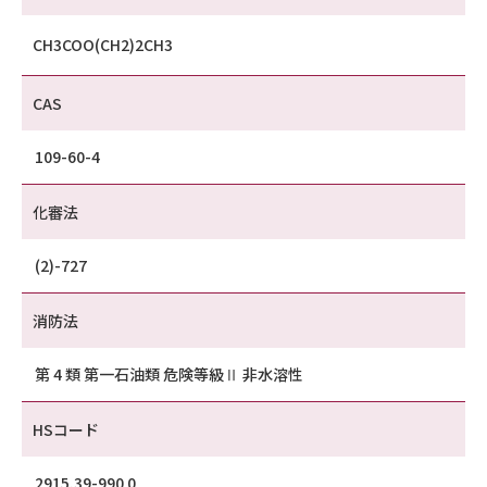
CH3COO(CH2)2CH3
CAS
109-60-4
化審法
(2)-727
消防法
第 4 類 第一石油類 危険等級Ⅱ 非水溶性
HSコード
2915.39-990 0