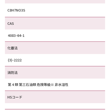
C8H7NO3S
CAS
4083-64-1
化審法
(3)-2222
消防法
第 4 類 第三石油類 危険等級Ⅲ 非水溶性
HSコード