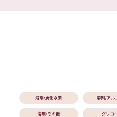
溶剤/炭化水素
溶剤/アル
溶剤/その他
グリコ