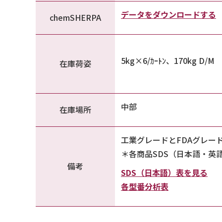
データをダウンロードする
chemSHERPA
5kg×6/ｶｰﾄﾝ、170kg D/M
在庫荷姿
中部
在庫場所
工業グレードとFDAグレー
＊各商品SDS（日本語・英
備考
SDS（日本語）表を見る
各型番分析表