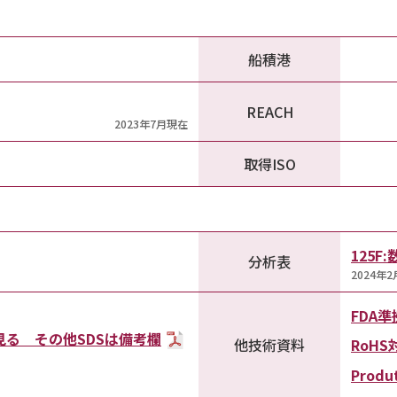
船積港
REACH
2023年7月現在
取得ISO
125
分析表
2024年
FDA準
を見る その他SDSは備考欄
他技術資料
RoHS
Produt