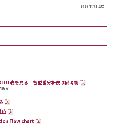
2023年7月現在
F:数LOT表を見る 各型番分析表は備考欄
2月現在
拠
対応
ion Flow chart