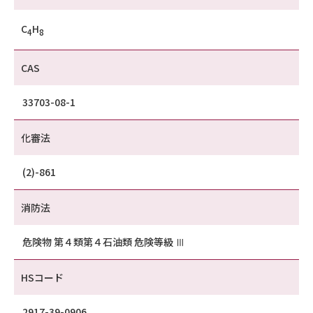
C
H
4
8
CAS
33703-08-1
化審法
(2)-861
消防法
危険物 第４類第４石油類 危険等級 Ⅲ
HSコード
2917-39-0906