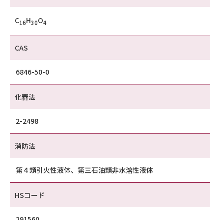
C
H
O
16
30
4
CAS
6846-50-0
化審法
2-2498
消防法
第４類引火性液体、第三石油類非水溶性液体
HSコード
291560