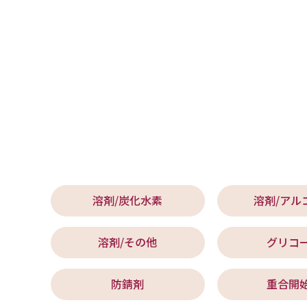
溶剤/炭化水素
溶剤/アル
溶剤/その他
グリコ
防錆剤
重合開