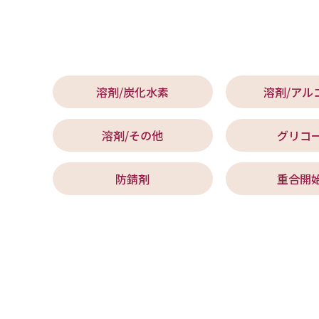
溶剤/炭化水素
溶剤/アル
溶剤/その他
グリコ
防錆剤
重合開