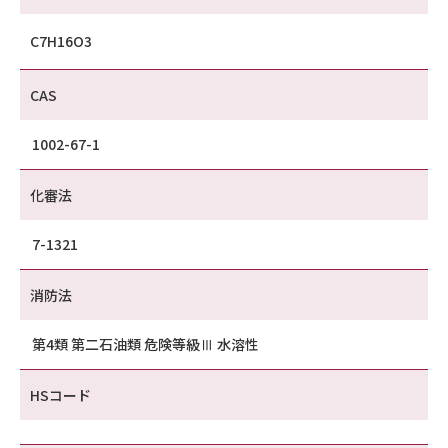
C7H16O3
CAS
1002-67-1
化審法
7-1321
消防法
第4類 第二石油類 危険等級Ⅲ 水溶性
HSコード