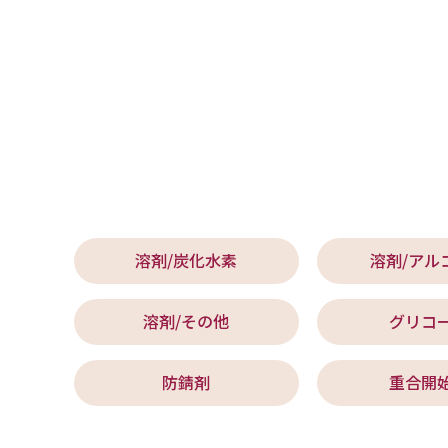
溶剤/炭化水素
溶剤/アル
溶剤/その他
グリコ
防錆剤
重合開