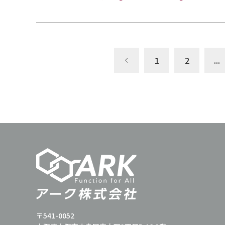
1
2
...
〒541-0052