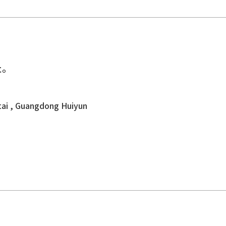
た。
。
i , Guangdong Huiyun