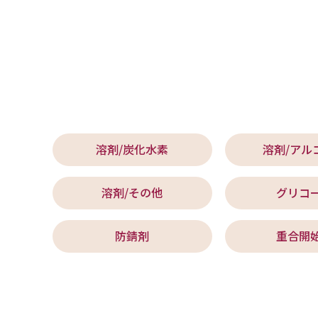
溶剤/炭化水素
溶剤/アル
溶剤/その他
グリコ
防錆剤
重合開